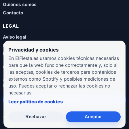
Quiénes somos
Contacto
LEGAL
Aviso legal
Política de privacidad
Privacidad y cookies
Política de cookies
En ElFiesta.es usamos cookies técnicas necesarias
para que la web funcione correctamente y, solo si
COLABORA
las aceptas, cookies de terceros para contenidos
¿Eres artista, manager, sello o promotor? Envíanos tus
externos como Spotify y posibles mediciones de
novedades, galas, entrevistas o propuestas musicales.
uso. Puedes aceptar o rechazar las cookies no
necesarias.
Enviar propuesta
Leer política de cookies
Rechazar
Aceptar
© 2026 ElFiesta.es
Noticias · Galas · Entrevistas · Música