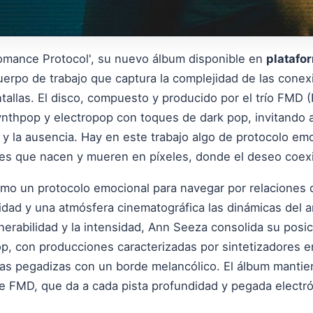
omance Protocol', su nuevo álbum disponible en
platafor
cuerpo de trabajo que captura la complejidad de las co
allas. El disco, compuesto y producido por el trío FMD 
nthpop y electropop con toques de dark pop, invitando a 
ad y la ausencia. Hay en este trabajo algo de protocolo em
ones que nacen y mueren en píxeles, donde el deseo coex
o un protocolo emocional para navegar por relaciones q
tidad y una atmósfera cinematográfica las dinámicas de
nerabilidad y la intensidad, Ann Seeza consolida su posi
p, con producciones caracterizadas por sintetizadores e
ías pegadizas con un borde melancólico. El álbum manti
de FMD, que da a cada pista profundidad y pegada electrón