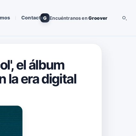
omos
Contacto
G
Encuéntranos en
Groover
', el álbum
la era digital