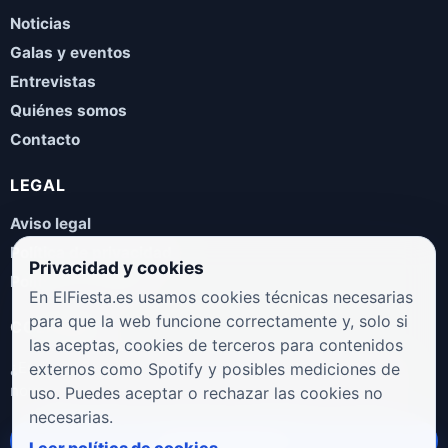
Noticias
Galas y eventos
Entrevistas
Quiénes somos
Contacto
LEGAL
Aviso legal
Política de privacidad
Privacidad y cookies
Política de cookies
En ElFiesta.es usamos cookies técnicas necesarias
para que la web funcione correctamente y, solo si
COLABORA
las aceptas, cookies de terceros para contenidos
¿Eres artista, manager, sello o promotor? Envíanos tus
externos como Spotify y posibles mediciones de
novedades, galas, entrevistas o propuestas musicales.
uso. Puedes aceptar o rechazar las cookies no
necesarias.
Enviar propuesta