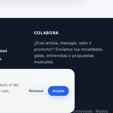
COLABORA
¿Eres artista, manager, sello o
promotor? Envíanos tus novedades,
idad
galas, entrevistas o propuestas
s
musicales.
Enviar propuesta
olo si las
 uso.
Rechazar
Aceptar
Noticias · Galas · Entrevistas · Música