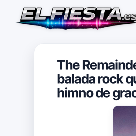
The Remainder
balada rock q
himno de gra