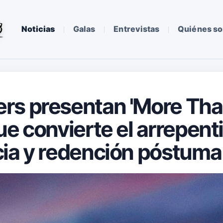
Noticias
Galas
Entrevistas
Quiénes s
s presentan 'More Than
ue convierte el arrepent
cia y redención póstuma