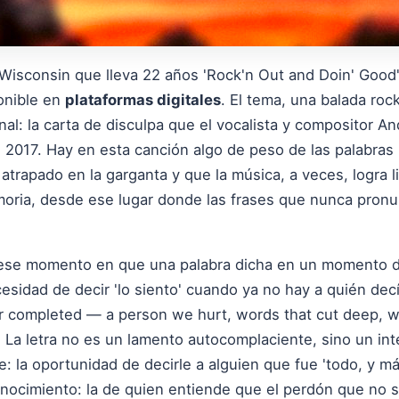
 Wisconsin que lleva 22 años 'Rock'n Out and Doin' Good
onible en
plataformas digitales
. El tema, una balada roc
al: la carta de disculpa que el vocalista y compositor A
n 2017. Hay en esta canción algo de peso de las palabras
trapado en la garganta y que la música, a veces, logra l
moria, desde ese lugar donde las frases que nunca pron
ese momento en que una palabra dicha en un momento dif
cesidad de decir 'lo siento' cuando ya no hay a quién decí
r completed — a person we hurt, words that cut deep, w
 La letra no es un lamento autocomplaciente, sino un int
: la oportunidad de decirle a alguien que fue 'todo, y m
onocimiento: la de quien entiende que el perdón que no 