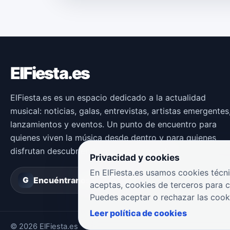
ElFiesta.es
ElFiesta.es es un espacio dedicado a la actualidad
musical: noticias, galas, entrevistas, artistas emergentes
lanzamientos y eventos. Un punto de encuentro para
quienes viven la música desde dentro y para quienes
disfrutan descubriendo nuevas propuestas.
Privacidad y cookies
En ElFiesta.es usamos cookies técni
Encuéntranos en
Groover
G
aceptas, cookies de terceros para 
Puedes aceptar o rechazar las cook
Leer política de cookies
© 2026 ElFiesta.es