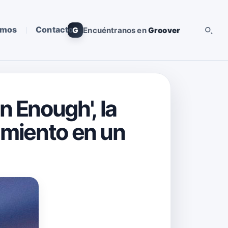
omos
Contacto
G
Encuéntranos en
Groover
 Enough', la
imiento en un