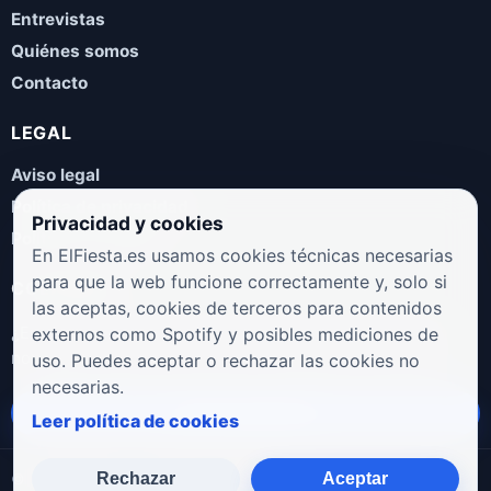
Entrevistas
Quiénes somos
Contacto
LEGAL
Aviso legal
Política de privacidad
Privacidad y cookies
Política de cookies
En ElFiesta.es usamos cookies técnicas necesarias
para que la web funcione correctamente y, solo si
COLABORA
las aceptas, cookies de terceros para contenidos
¿Eres artista, manager, sello o promotor? Envíanos tus
externos como Spotify y posibles mediciones de
novedades, galas, entrevistas o propuestas musicales.
uso. Puedes aceptar o rechazar las cookies no
necesarias.
Enviar propuesta
Leer política de cookies
Rechazar
Aceptar
© 2026 ElFiesta.es
Noticias · Galas · Entrevistas · Música