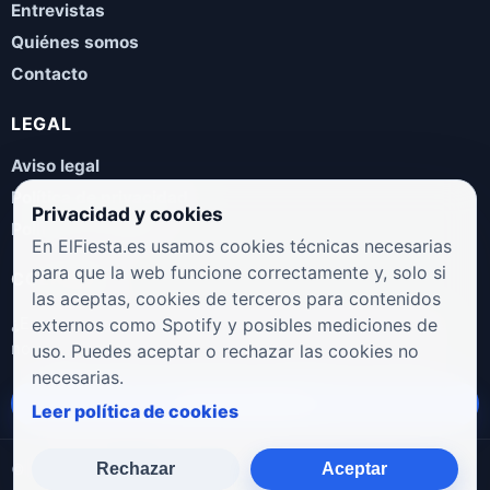
Entrevistas
Quiénes somos
Contacto
LEGAL
Aviso legal
Política de privacidad
Privacidad y cookies
Política de cookies
En ElFiesta.es usamos cookies técnicas necesarias
para que la web funcione correctamente y, solo si
COLABORA
las aceptas, cookies de terceros para contenidos
¿Eres artista, manager, sello o promotor? Envíanos tus
externos como Spotify y posibles mediciones de
novedades, galas, entrevistas o propuestas musicales.
uso. Puedes aceptar o rechazar las cookies no
necesarias.
Enviar propuesta
Leer política de cookies
Rechazar
Aceptar
© 2026 ElFiesta.es
Noticias · Galas · Entrevistas · Música