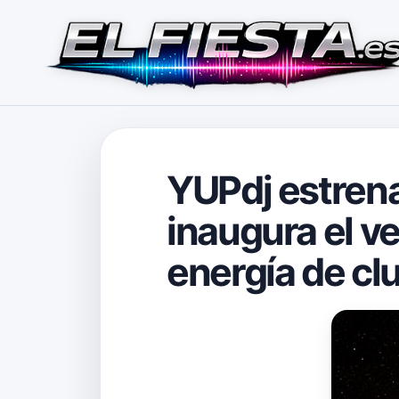
YUPdj estrena 
inaugura el v
energía de cl