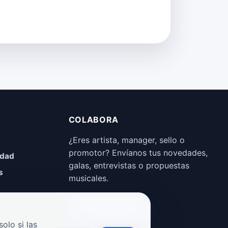
COLABORA
¿Eres artista, manager, sello o
promotor? Envíanos tus novedades,
idad
galas, entrevistas o propuestas
s
musicales.
Enviar propuesta
olo si las