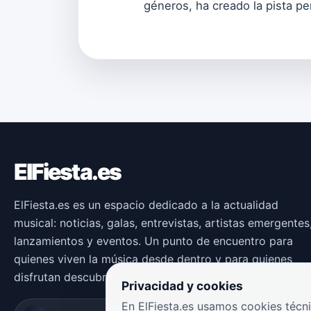
géneros, ha creado la pista pe
ElFiesta.es
ElFiesta.es es un espacio dedicado a la actualidad
musical: noticias, galas, entrevistas, artistas emergentes
lanzamientos y eventos. Un punto de encuentro para
quienes viven la música desde dentro y para quienes
disfrutan descubriendo nuevas propuestas.
Privacidad y cookies
En ElFiesta.es usamos cookies técni