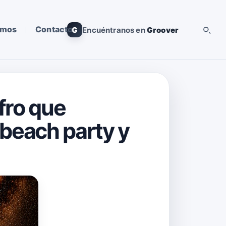
omos
Contacto
G
Encuéntranos en
Groover
afro que
 beach party y