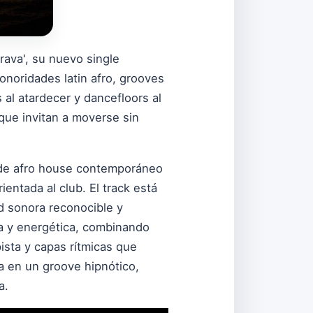
rava', su nuevo single
onoridades latin afro, grooves
 al atardecer y dancefloors al
 que invitan a moverse sin
s de afro house contemporáneo
entada al club. El track está
d sonora reconocible y
da y energética, combinando
pista y capas rítmicas que
a en un groove hipnótico,
a.