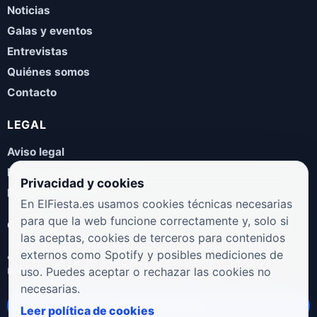
Noticias
Galas y eventos
Entrevistas
Quiénes somos
Contacto
LEGAL
Aviso legal
Política de privacidad
Privacidad y cookies
Política de cookies
En ElFiesta.es usamos cookies técnicas necesarias
para que la web funcione correctamente y, solo si
COLABORA
las aceptas, cookies de terceros para contenidos
¿Eres artista, manager, sello o promotor? Envíanos tus
externos como Spotify y posibles mediciones de
novedades, galas, entrevistas o propuestas musicales.
uso. Puedes aceptar o rechazar las cookies no
necesarias.
Enviar propuesta
Leer política de cookies