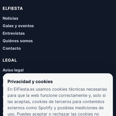
ELFIESTA
Noticias
Galas y eventos
Entrevistas
Quiénes somos
Contacto
LEGAL
Aviso legal
Política de privacidad
Privacidad y cookies
Política de cookies
En ElFiesta.es usamos cookies técnicas necesarias
para que la web funcione correctamente y, solo si
COLABORA
las aceptas, cookies de terceros para contenidos
¿Eres artista, manager, sello o promotor? Envíanos tus
externos como Spotify y posibles mediciones de
novedades, galas, entrevistas o propuestas musicales.
uso. Puedes aceptar o rechazar las cookies no