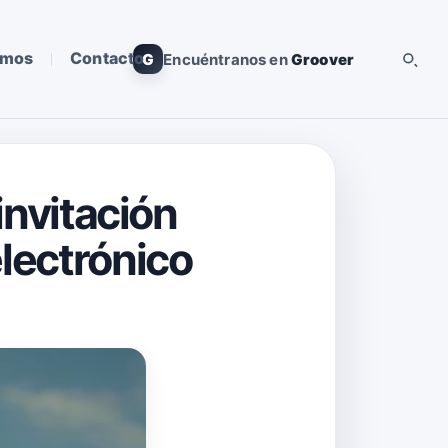
omos
Contacto
G
Encuéntranos en
Groover
invitación
electrónico