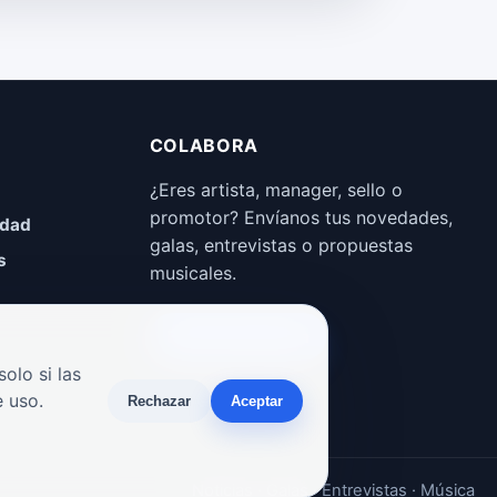
COLABORA
¿Eres artista, manager, sello o
promotor? Envíanos tus novedades,
idad
galas, entrevistas o propuestas
s
musicales.
Enviar propuesta
olo si las
 uso.
Rechazar
Aceptar
Noticias · Galas · Entrevistas · Música