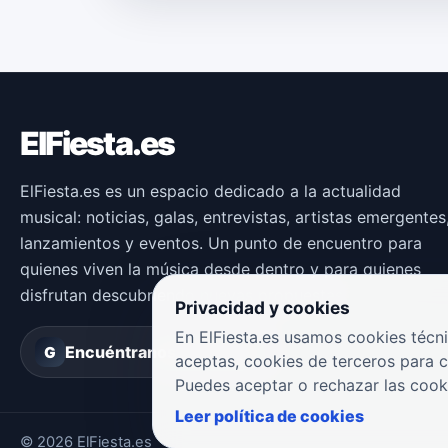
ElFiesta.es
ElFiesta.es es un espacio dedicado a la actualidad
musical: noticias, galas, entrevistas, artistas emergentes
lanzamientos y eventos. Un punto de encuentro para
quienes viven la música desde dentro y para quienes
disfrutan descubriendo nuevas propuestas.
Privacidad y cookies
En ElFiesta.es usamos cookies técni
Encuéntranos en
Groover
G
aceptas, cookies de terceros para 
Puedes aceptar o rechazar las cook
Leer política de cookies
© 2026 ElFiesta.es