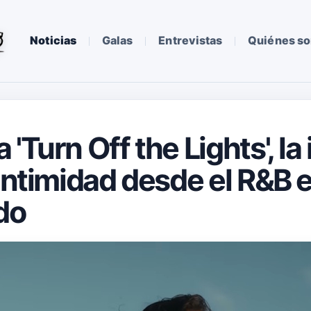
Noticias
Galas
Entrevistas
Quiénes s
'Turn Off the Lights', la 
 intimidad desde el R&B 
do