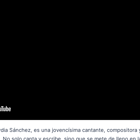
dia Sánchez, es una jovencísima cantante, compositora 
al. No solo canta y escribe, sino que se mete de lleno en