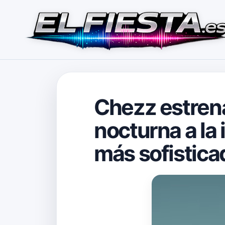
Chezz estrena 
nocturna a la
más sofistica