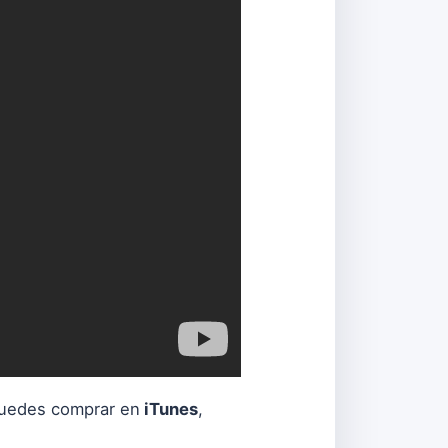
 puedes comprar en
iTunes
,