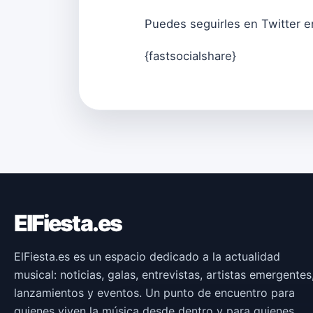
Puedes seguirles en Twitter 
{fastsocialshare}
ElFiesta.es
ElFiesta.es es un espacio dedicado a la actualidad
musical: noticias, galas, entrevistas, artistas emergentes
lanzamientos y eventos. Un punto de encuentro para
quienes viven la música desde dentro y para quienes