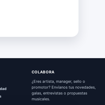
COLABORA
¿Eres artista, manager, sello o
promotor? Envíanos tus novedades,
idad
galas, entrevistas o propuestas
s
musicales.