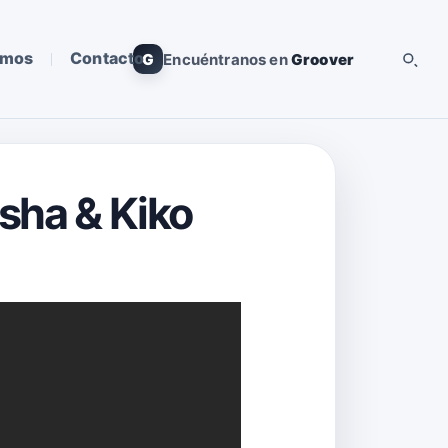
omos
Contacto
G
Encuéntranos en
Groover
isha & Kiko