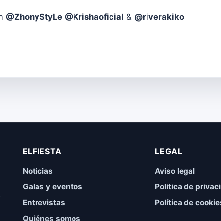
en
@ZhonyStyLe
@Krishaoficial
&
@riverakiko
ELFIESTA
LEGAL
Noticias
Aviso legal
Galas y eventos
Política de privac
,
Entrevistas
Política de cookie
Quiénes somos