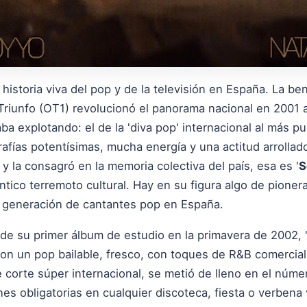
historia viva del pop y de la televisión en España. La be
riunfo (OT1) revolucionó el panorama nacional en 2001 al
ba explotando: el de la 'diva pop' internacional al más pu
rafías potentísimas, mucha energía y una actitud arrollad
 y la consagró en la memoria colectiva del país, esa es '
S
tico terremoto cultural. Hay en su figura algo de pionera
a generación de cantantes pop en España.
de su primer álbum de estudio en la primavera de 2002, 
on un pop bailable, fresco, con toques de R&B comercial
corte súper internacional, se metió de lleno en el número
nes obligatorias en cualquier discoteca, fiesta o verbena 