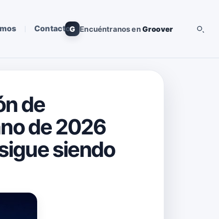
omos
Contacto
G
Encuéntranos en
Groover
ión de
rano de 2026
 sigue siendo