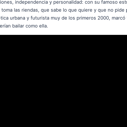
iones, independencia y personalidad: con su famoso estri
toma las riendas, que sabe lo que quiere y que no pide p
tica urbana y futurista muy de los primeros 2000, marcó 
rían bailar como ella.