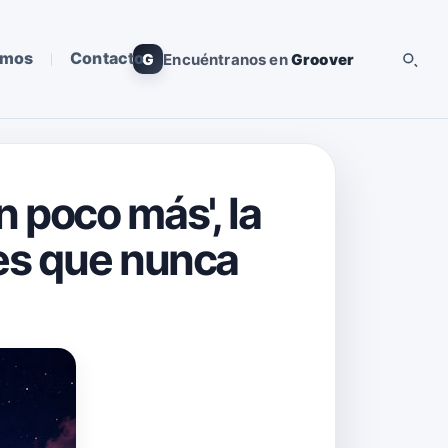
omos
Contacto
G
Encuéntranos en
Groover
 poco más', la
hes que nunca