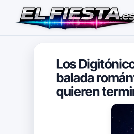
Los Digitónic
balada románt
quieren termi