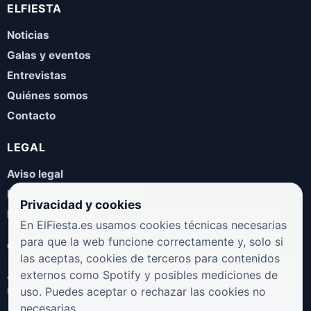
ELFIESTA
Noticias
Galas y eventos
Entrevistas
Quiénes somos
Contacto
LEGAL
Aviso legal
Política de privacidad
Privacidad y cookies
Política de cookies
En ElFiesta.es usamos cookies técnicas necesarias
para que la web funcione correctamente y, solo si
COLABORA
las aceptas, cookies de terceros para contenidos
¿Eres artista, manager, sello o promotor? Envíanos tus
externos como Spotify y posibles mediciones de
novedades, galas, entrevistas o propuestas musicales.
uso. Puedes aceptar o rechazar las cookies no
necesarias.