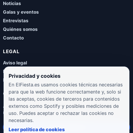
Noticias
Galas y eventos
Entrevistas
Quiénes somos
Contacto
LEGAL
Aviso legal
Política de privacidad
Privacidad y cookies
Política de cookies
En ElFiesta.es usamos cookies técnicas necesarias
para que la web funcione correctamente y, solo si
COLABORA
las aceptas, cookies de terceros para contenidos
¿Eres artista, manager, sello o promotor? Envíanos tus
externos como Spotify y posibles mediciones de
novedades, galas, entrevistas o propuestas musicales.
uso. Puedes aceptar o rechazar las cookies no
necesarias.
Enviar propuesta
Leer política de cookies