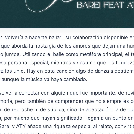
 'Volvería a hacerte bailar', su colaboración disponible 
o que aborda la nostalgia de los amores que dejan una hu
juntos. Utilizando el baile como metáfora principal, el 
esa persona especial, mientras se asume que los tropie
ez los unió. Hay en esta canción algo de danza a desti
 aunque la música ya haya cambiado.
 volver a conectar con alguien que fue importante, de re
moria, pero también de comprender que no siempre es p
ón de reproche ni de súplica, sino de aceptación: la de qu
s, por mucho que hayan significado, llegan a un punto en
Barei y ATY añade una riqueza especial al relato, convirt