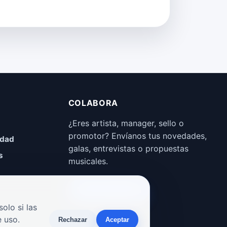
COLABORA
¿Eres artista, manager, sello o
promotor? Envíanos tus novedades,
idad
galas, entrevistas o propuestas
s
musicales.
Enviar propuesta
olo si las
 uso.
Rechazar
Aceptar