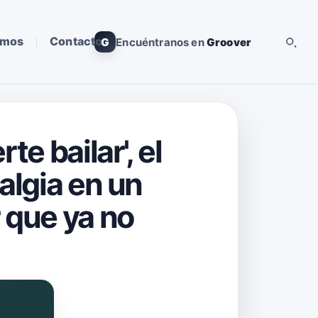
omos
Contacto
G
Encuéntranos en
Groover
e bailar', el
algia en un
 que ya no