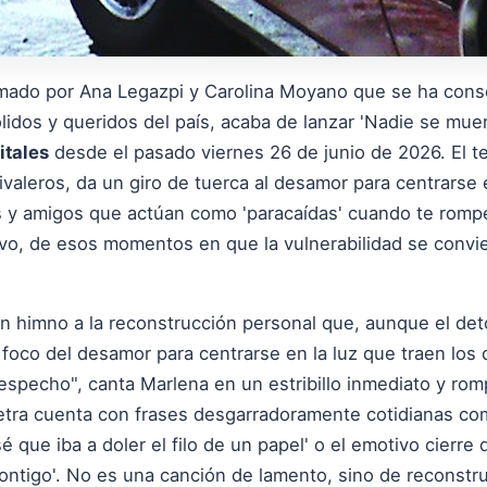
ormado por Ana Legazpi y Carolina Moyano que se ha con
lidos y queridos del país, acaba de lanzar 'Nadie se mue
itales
desde el pasado viernes 26 de junio de 2026. El t
valeros, da un giro de tuerca al desamor para centrarse 
 y amigos que actúan como 'paracaídas' cuando te rompe
ivo, de esos momentos en que la vulnerabilidad se convie
n himno a la reconstrucción personal que, aunque el de
 foco del desamor para centrarse en la luz que traen los
 despecho", canta Marlena en un estribillo inmediato y r
etra cuenta con frases desgarradoramente cotidianas co
que iba a doler el filo de un papel' o el emotivo cierre de
r contigo'. No es una canción de lamento, sino de reconstr