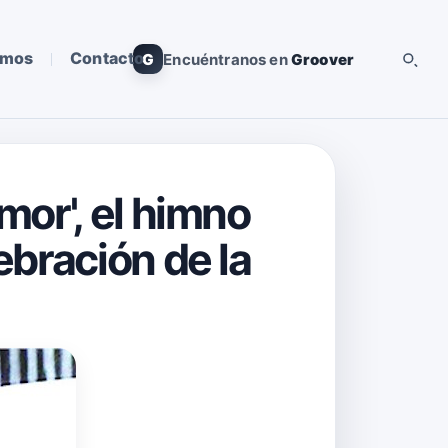
omos
Contacto
G
Encuéntranos en
Groover
mor', el himno
ebración de la