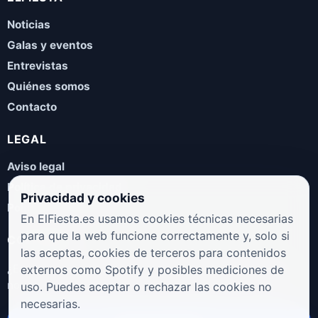
Noticias
Galas y eventos
Entrevistas
Quiénes somos
Contacto
LEGAL
Aviso legal
Política de privacidad
Privacidad y cookies
Política de cookies
En ElFiesta.es usamos cookies técnicas necesarias
para que la web funcione correctamente y, solo si
COLABORA
las aceptas, cookies de terceros para contenidos
¿Eres artista, manager, sello o promotor? Envíanos tus
externos como Spotify y posibles mediciones de
novedades, galas, entrevistas o propuestas musicales.
uso. Puedes aceptar o rechazar las cookies no
necesarias.