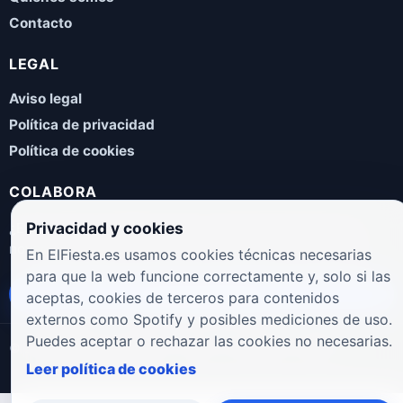
Contacto
LEGAL
Aviso legal
Política de privacidad
Política de cookies
COLABORA
Privacidad y cookies
¿Eres artista, manager, sello o promotor? Envíanos tus
novedades, galas, entrevistas o propuestas musicales.
En ElFiesta.es usamos cookies técnicas necesarias
para que la web funcione correctamente y, solo si las
Enviar propuesta
aceptas, cookies de terceros para contenidos
externos como Spotify y posibles mediciones de uso.
Puedes aceptar o rechazar las cookies no necesarias.
© 2026 ElFiesta.es
Noticias · Galas · Entrevistas · Música
Leer política de cookies