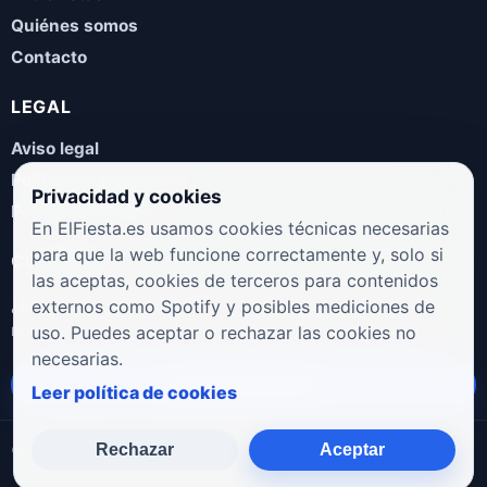
Quiénes somos
Contacto
LEGAL
Aviso legal
Política de privacidad
Privacidad y cookies
Política de cookies
En ElFiesta.es usamos cookies técnicas necesarias
para que la web funcione correctamente y, solo si
COLABORA
las aceptas, cookies de terceros para contenidos
¿Eres artista, manager, sello o promotor? Envíanos tus
externos como Spotify y posibles mediciones de
novedades, galas, entrevistas o propuestas musicales.
uso. Puedes aceptar o rechazar las cookies no
necesarias.
Enviar propuesta
Leer política de cookies
Rechazar
Aceptar
© 2026 ElFiesta.es
Noticias · Galas · Entrevistas · Música