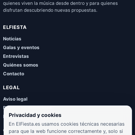
quienes viven la música desde dentro y para quienes
disfrutan descubriendo nuevas propuestas.
ELFIESTA
Noticias
Galas y eventos
Entrevistas
Quiénes somos
Contacto
LEGAL
Aviso legal
Política de privacidad
Privacidad y cookies
Política de cookies
En ElFiesta.es usamos cookies técnicas necesarias
COLABORA
para que la web funcione correctamente y, solo si