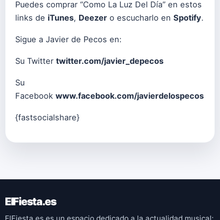
Puedes comprar “Como La Luz Del Día” en estos
links de
iTunes
,
Deezer
o escucharlo en
Spotify
.
Sigue a Javier de Pecos en:
Su Twitter
twitter.com/javier_depecos
Su
Facebook
www.facebook.com/javierdelospecos
{fastsocialshare}
ElFiesta.es
ElFiesta.es es un espacio dedicado a la actualidad musical: