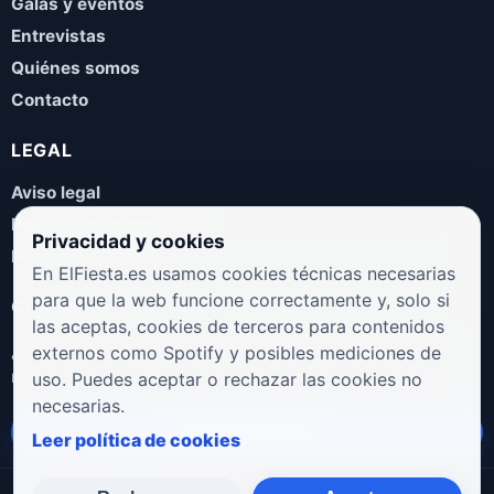
Galas y eventos
Entrevistas
Quiénes somos
Contacto
LEGAL
Aviso legal
Política de privacidad
Privacidad y cookies
Política de cookies
En ElFiesta.es usamos cookies técnicas necesarias
para que la web funcione correctamente y, solo si
COLABORA
las aceptas, cookies de terceros para contenidos
¿Eres artista, manager, sello o promotor? Envíanos tus
externos como Spotify y posibles mediciones de
novedades, galas, entrevistas o propuestas musicales.
uso. Puedes aceptar o rechazar las cookies no
necesarias.
Enviar propuesta
Leer política de cookies