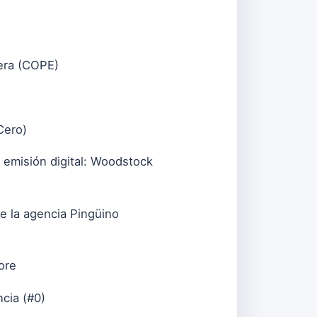
rera (COPE)
Cero)
 emisión digital: Woodstock
e la agencia Pingüino
ore
cia (#0)