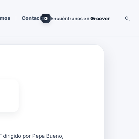
omos
Contacto
G
Encuéntranos en
Groover
” dirigido por Pepa Bueno,