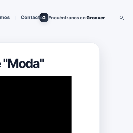
omos
Contacto
G
Encuéntranos en
Groover
e "Moda"