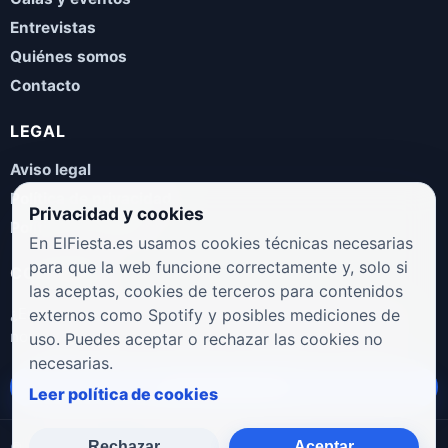
Entrevistas
Quiénes somos
Contacto
LEGAL
Aviso legal
Política de privacidad
Privacidad y cookies
Política de cookies
En ElFiesta.es usamos cookies técnicas necesarias
para que la web funcione correctamente y, solo si
COLABORA
las aceptas, cookies de terceros para contenidos
¿Eres artista, manager, sello o promotor? Envíanos tus
externos como Spotify y posibles mediciones de
novedades, galas, entrevistas o propuestas musicales.
uso. Puedes aceptar o rechazar las cookies no
necesarias.
Enviar propuesta
Leer política de cookies
Rechazar
Aceptar
© 2026 ElFiesta.es
Noticias · Galas · Entrevistas · Música