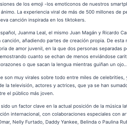
resiones de los emoji -los emoticonos de nuestros smar
ánimo. La experiencia viral de más de 500 millones de p
va canción inspirada en los tiktokers.
spañol, Juanma Leal, el mismo Juan Magán y Ricardo Cam
 la canción, añadiendo partes de creación propia. De esta
toria de amor juvenil, en la que dos personas separadas p
 demostrando cuanto se echan de menos enviándose carit
corazones o que sacan la lengua mientras guiñan un ojo
e son muy virales sobre todo entre miles de celebrities,
s de la televisión, actores y actrices, que ya se han suma
tre el público más joven.
sido un factor clave en la actual posición de la música l
ión internacional, con colaboraciones especiales con art
Omar, Nelly Furtado, Daddy Yankee, Belinda o Paulina Rub