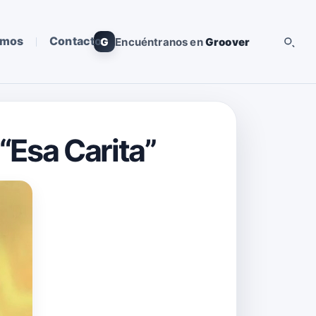
omos
Contacto
G
Encuéntranos en
Groover
“Esa Carita”