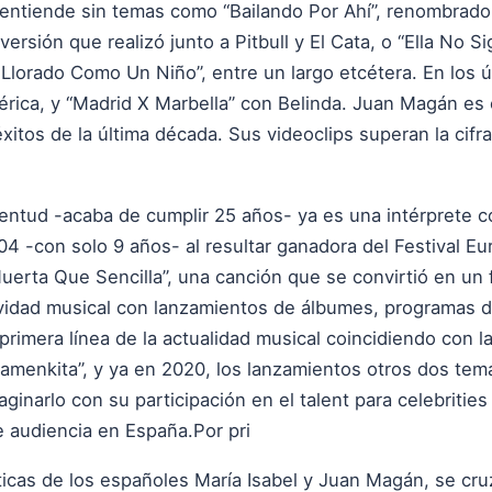
se entiende sin temas como “Bailando Por Ahí”, renombra
versión que realizó junto a Pitbull y El Cata, o “Ella No 
e Llorado Como Un Niño”, entre un largo etcétera. En los
érica, y “Madrid X Marbella” con Belinda. Juan Magán es e
itos de la última década. Sus videoclips superan la cifra
ventud -acaba de cumplir 25 años- ya es una intérprete co
2004 -con solo 9 años- al resultar ganadora del Festival E
uerta Que Sencilla”, una canción que se convirtió en u
idad musical con lanzamientos de álbumes, programas de 
 primera línea de la actualidad musical coincidiendo con 
amenkita”, y ya en 2020, los lanzamientos otros dos tema
ginarlo con su participación en el talent para celebriti
e audiencia en España.Por pri
sticas de los españoles María Isabel y Juan Magán, se cru