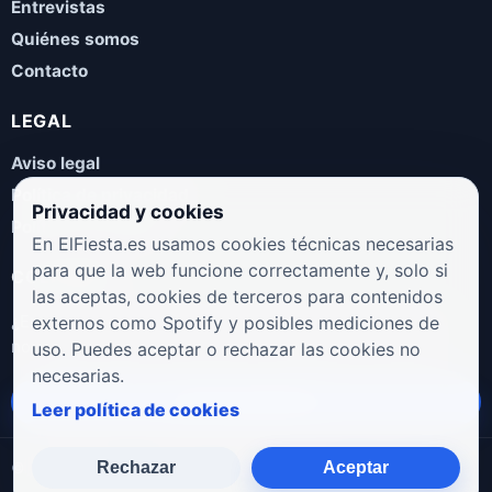
Entrevistas
Quiénes somos
Contacto
LEGAL
Aviso legal
Política de privacidad
Privacidad y cookies
Política de cookies
En ElFiesta.es usamos cookies técnicas necesarias
para que la web funcione correctamente y, solo si
COLABORA
las aceptas, cookies de terceros para contenidos
¿Eres artista, manager, sello o promotor? Envíanos tus
externos como Spotify y posibles mediciones de
novedades, galas, entrevistas o propuestas musicales.
uso. Puedes aceptar o rechazar las cookies no
necesarias.
Enviar propuesta
Leer política de cookies
Rechazar
Aceptar
© 2026 ElFiesta.es
Noticias · Galas · Entrevistas · Música