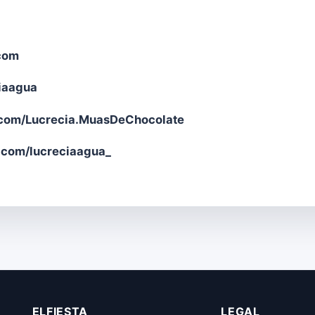
com
ciaagua
com/Lucrecia.MuasDeChocolate
com/lucreciaagua_
ELFIESTA
LEGAL