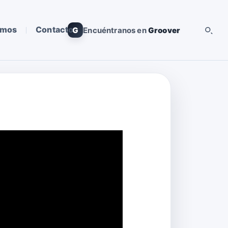
omos
Contacto
G
Encuéntranos en
Groover