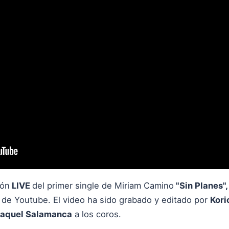
ión
LIVE
del primer single de Miriam Camino
"Sin Planes"
l de Youtube. El video ha sido grabado y editado por
Kori
aquel Salamanca
a los coros.