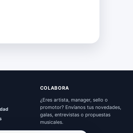
COLABORA
¿Eres artista, manager, sello o
promotor? Envíanos tus novedades,
idad
galas, entrevistas o propuestas
s
musicales.