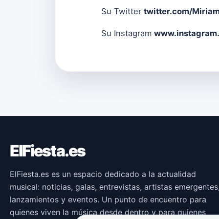
Su Twitter
twitter.com/Miri
Su Instagram
www.instagram
ElFiesta.es
ElFiesta.es es un espacio dedicado a la actualidad
musical: noticias, galas, entrevistas, artistas emergentes
lanzamientos y eventos. Un punto de encuentro para
quienes viven la música desde dentro y para quienes