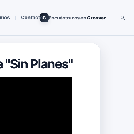
omos
Contacto
G
Encuéntranos en
Groover
 "Sin Planes"