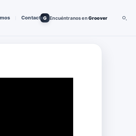
omos
Contacto
G
Encuéntranos en
Groover