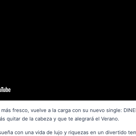
ano más fresco, vuelve a la carga con su nuevo single: D
ás quitar de la cabeza y que te alegrará el Verano.
 sueña con una vida de lujo y riquezas en un divertido t