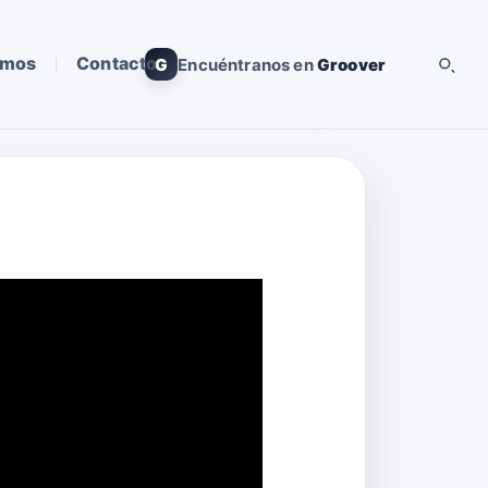
omos
Contacto
G
Encuéntranos en
Groover