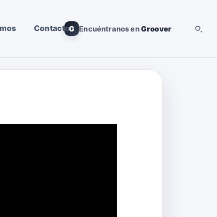
omos
Contacto
G
Encuéntranos en
Groover