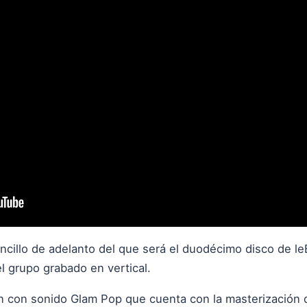
ncillo de adelanto del que será el duodécimo disco de 
l grupo grabado en vertical.
 con sonido Glam Pop que cuenta con la masterización d