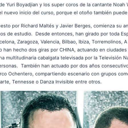
as de Yuri Boyadjian y los super coros de la cantante Noa
 el nuevo inicio del curso, porque el otoño también puede 
esto por Richard Maltés y Javier Berges, comienza su a
scos de estudio. Desde entonces, han girado por toda Es
lona, Zaragoza, Valencia, Bilbao, Ibiza, Torremolinos, A
uso han hecho dos giras por CHINA, actuando en ciudade
 multitudinaria cabalgata televisada por la Televisión 
ersonas. También han actuado por dos años consecutivo
arco Ochentero, compartiendo escenario con grupos como
arte, Tennesse o Danza Invisible entre otros.