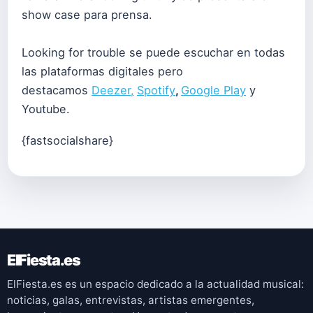
show case para prensa.
Looking for trouble se puede escuchar en todas
las plataformas digitales pero
destacamos
Deezer,
Spotify
,
Google Play
y
Youtube.
{fastsocialshare}
ElFiesta.es
ElFiesta.es es un espacio dedicado a la actualidad musical:
noticias, galas, entrevistas, artistas emergentes,