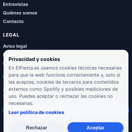
Entrevistas
Quiénes somos
Contacto
LEGAL
Aviso legal
Política de privacidad
Privacidad y cookies
Política de cookies
En ElFiesta.es usamos cookies técnicas necesarias
para que la web funcione correctamente y, solo si
COLABORA
las aceptas, cookies de terceros para contenidos
¿Eres artista, manager, sello o promotor? Envíanos tus
externos como Spotify y posibles mediciones de
novedades, galas, entrevistas o propuestas musicales.
uso. Puedes aceptar o rechazar las cookies no
necesarias.
Enviar propuesta
Leer política de cookies
Rechazar
Aceptar
© 2026 ElFiesta.es
Noticias · Galas · Entrevistas · Música