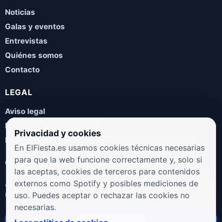
Noticias
Galas y eventos
Entrevistas
Quiénes somos
Contacto
LEGAL
Aviso legal
Política de privacidad
Privacidad y cookies
Política de cookies
En ElFiesta.es usamos cookies técnicas necesarias
para que la web funcione correctamente y, solo si
COLABORA
las aceptas, cookies de terceros para contenidos
¿Eres artista, manager, sello o promotor? Envíanos tus
externos como Spotify y posibles mediciones de
novedades, galas, entrevistas o propuestas musicales.
uso. Puedes aceptar o rechazar las cookies no
necesarias.
Enviar propuesta