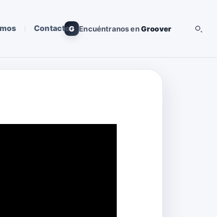
omos
Contacto
G
Encuéntranos en
Groover