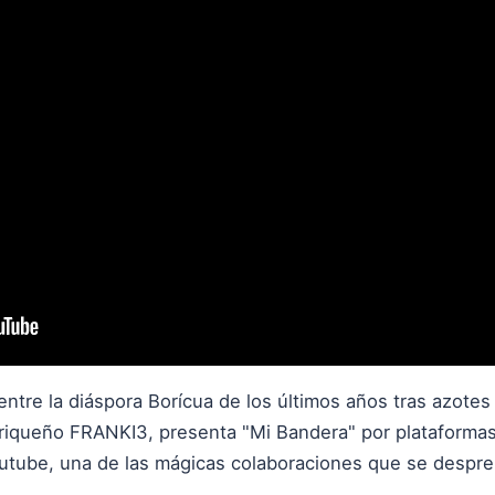
 entre la diáspora Borícua de los últimos años tras azotes 
rriqueño FRANKI3, presenta "Mi Bandera" por plataformas 
outube, una de las mágicas colaboraciones que se despr