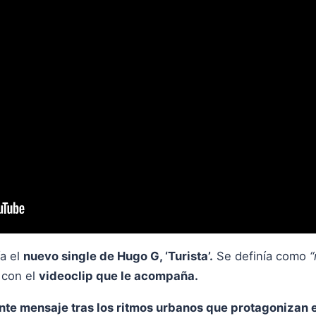
ía el
nuevo single de Hugo G, ‘Turista’.
Se definía como
“
 con el
videoclip que le acompaña.
nte mensaje tras los ritmos urbanos que protagonizan e