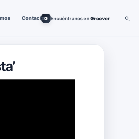
omos
Contacto
G
Encuéntranos en
Groover
ta’