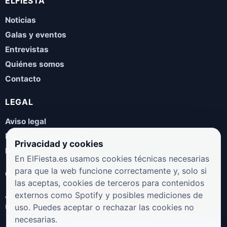
ELFIESTA
Noticias
Galas y eventos
Entrevistas
Quiénes somos
Contacto
LEGAL
Aviso legal
Política de privacidad
Privacidad y cookies
Política de cookies
En ElFiesta.es usamos cookies técnicas necesarias
para que la web funcione correctamente y, solo si
COLABORA
las aceptas, cookies de terceros para contenidos
¿Eres artista, manager, sello o promotor? Envíanos tus
externos como Spotify y posibles mediciones de
novedades, galas, entrevistas o propuestas musicales.
uso. Puedes aceptar o rechazar las cookies no
necesarias.