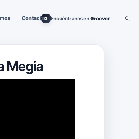
omos
Contacto
G
Encuéntranos en
Groover
la Megia