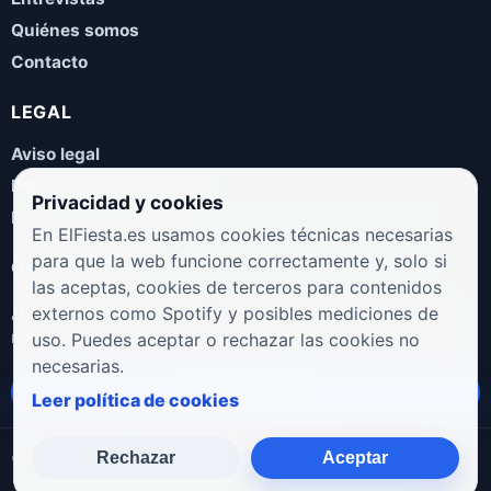
Quiénes somos
Contacto
LEGAL
Aviso legal
Política de privacidad
Privacidad y cookies
Política de cookies
En ElFiesta.es usamos cookies técnicas necesarias
para que la web funcione correctamente y, solo si
COLABORA
las aceptas, cookies de terceros para contenidos
¿Eres artista, manager, sello o promotor? Envíanos tus
externos como Spotify y posibles mediciones de
novedades, galas, entrevistas o propuestas musicales.
uso. Puedes aceptar o rechazar las cookies no
necesarias.
Enviar propuesta
Leer política de cookies
Rechazar
Aceptar
© 2026 ElFiesta.es
Noticias · Galas · Entrevistas · Música