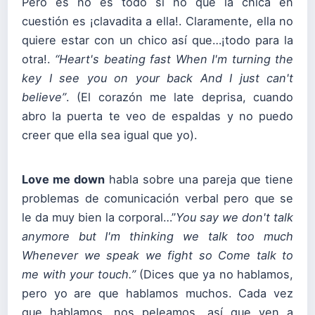
Pero es no es todo si no que la chica en
cuestión es ¡clavadita a ella!. Claramente, ella no
quiere estar con un chico así que…¡todo para la
otra!.
“
Heart's beating fast
When I'm turning the
key
I see you on your back
And I just can't
believe”
. (El corazón me late deprisa, cuando
abro la puerta te veo de espaldas y no puedo
creer que ella sea igual que yo).
Love me down
habla sobre una pareja que tiene
problemas de comunicación verbal pero que se
le da muy bien la corporal…”
You say we don't talk
anymore but
I'm thinking we talk too much
Whenever we speak we fight so
Come talk to
me with your touch.”
(Dices que ya no hablamos,
pero yo are que hablamos muchos. Cada vez
que hablamos, nos peleamos, así que ven a