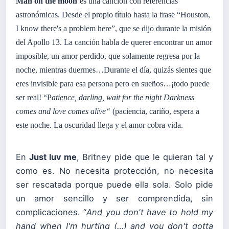
Man on the moon
es una canción con referencias
astronómicas. Desde el propio título hasta la frase “
Houston,
I know there's a problem here
”, que se dijo durante la misión
del Apollo 13. La canción habla de querer encontrar un amor
imposible, un amor perdido, que solamente regresa por la
noche, mientras duermes…Durante el día, quizás sientes que
eres invisible para esa persona pero en sueños…¡todo puede
ser real! “P
atience, darling, wait for the night Darkness
comes and love comes alive
“
(paciencia, cariño, espera a
este noche. La oscuridad llega y el amor cobra vida.
En
Just luv me
, Britney pide que le quieran tal y
como es. No necesita protección, no necesita
ser rescatada porque puede ella sola. Solo pide
un amor sencillo y ser comprendida, sin
complicaciones. “
And you don't have to hold my
hand when I'm hurting (…) a
nd you don't gotta