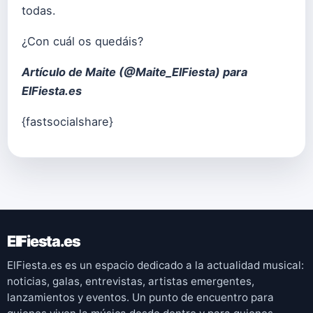
todas.
¿Con cuál os quedáis?
Artículo de Maite (
@Maite_ElFiesta
) para
ElFiesta.es
{fastsocialshare}
ElFiesta.es
ElFiesta.es es un espacio dedicado a la actualidad musical:
noticias, galas, entrevistas, artistas emergentes,
lanzamientos y eventos. Un punto de encuentro para