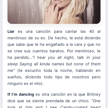
Liar
es una canción para cantar las 40 al
mentiroso de su ex. De hecho, le está diciendo
que sabe que le ha engañado a la cara y que no
se cree sus cuentos baratos. Por mentiroso, le
ha perdido…
”
I hear you all night, talk in your
sleep
Saying all kinda names but none of them
me”
(te escucho toda la noche, hablando en
sueños, diciendo todo tipo de nosotros pero
ninguno es el mío).
If I’m dancing
es otra canción en la que Britney
dice que se siente prendada de un chico.
“
One
look at him and I see
Candy-coated heart