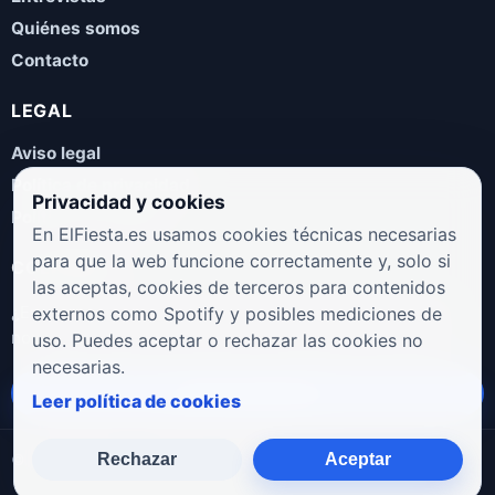
Quiénes somos
Contacto
LEGAL
Aviso legal
Política de privacidad
Privacidad y cookies
Política de cookies
En ElFiesta.es usamos cookies técnicas necesarias
para que la web funcione correctamente y, solo si
COLABORA
las aceptas, cookies de terceros para contenidos
¿Eres artista, manager, sello o promotor? Envíanos tus
externos como Spotify y posibles mediciones de
novedades, galas, entrevistas o propuestas musicales.
uso. Puedes aceptar o rechazar las cookies no
necesarias.
Enviar propuesta
Leer política de cookies
Rechazar
Aceptar
© 2026 ElFiesta.es
Noticias · Galas · Entrevistas · Música