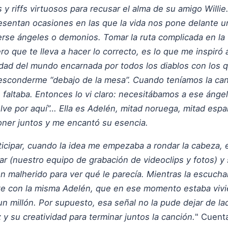
y riffs virtuosos para recusar el alma de su amigo Willie
resentan ocasiones en las que la vida nos pone delante u
se ángeles o demonios. Tomar la ruta complicada en la vi
 que te lleva a hacer lo correcto, es lo que me inspiró a
ldad del mundo encarnada por todos los diablos con los
a esconderme “debajo de la mesa”. Cuando teníamos la can
faltaba. Entonces lo vi claro: necesitábamos a ese ángel
elve por aquí”… Ella es Adelén, mitad noruega, mitad esp
oner juntos y me encantó su esencia.
rticipar, cuando la idea me empezaba a rondar la cabeza,
ar (nuestro equipo de grabación de videoclips y fotos) y
n malherido para ver qué le parecía. Mientras la escuch
te con la misma Adelén, que en ese momento estaba vivi
un millón. Por supuesto, esa señal no la pude dejar de la
 y su creatividad para terminar juntos la canción.
" Cuent