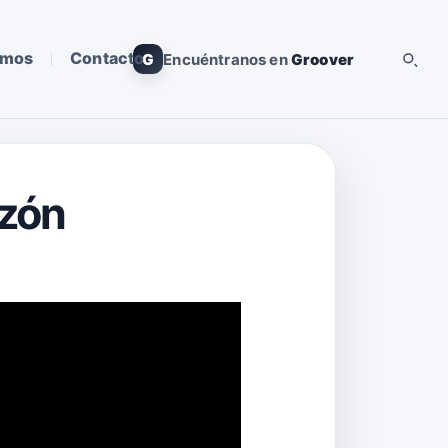
omos
Contacto
G
Encuéntranos en
Groover
azón