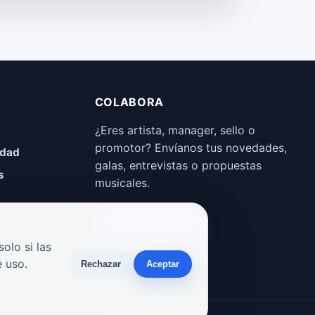
COLABORA
¿Eres artista, manager, sello o
promotor? Envíanos tus novedades,
idad
galas, entrevistas o propuestas
s
musicales.
Enviar propuesta
olo si las
 uso.
Rechazar
Aceptar