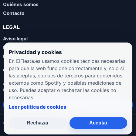
Quiénes somos
Contacto
LEGAL
Aviso legal
Política de privacidad
Privacidad y cookies
Política de cookies
En ElFiesta.es usamos cookies técnicas necesarias
para que la web funcione correctamente y, solo si
COLABORA
las aceptas, cookies de terceros para contenidos
¿Eres artista, manager, sello o promotor? Envíanos tus
externos como Spotify y posibles mediciones de
novedades, galas, entrevistas o propuestas musicales.
uso. Puedes aceptar o rechazar las cookies no
necesarias.
Enviar propuesta
Leer política de cookies
Rechazar
Aceptar
© 2026 ElFiesta.es
Noticias · Galas · Entrevistas · Música