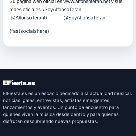
Su página web oficial es
www.alfonsoteran.net
y sus
redes oficiales
/SoyAlfonsoTeran
@AlfonsoTeranR
@SoyAlfonsoTeran
{fastsocialshare}
ElFiesta.es
ElFiesta.es es un espacio dedicado a la actualidad musical:
noticias, galas, entrevistas, artistas emergentes,
lanzamientos y eventos. Un punto de encuentro para
quienes viven la música desde dentro y para quienes
disfrutan descubriendo nuevas propuestas.