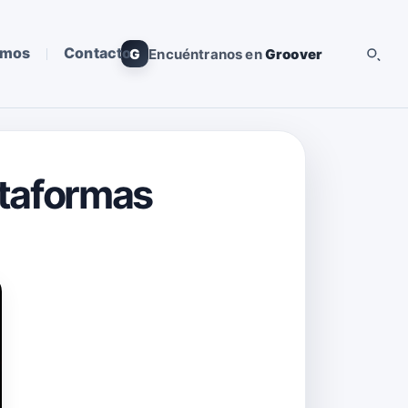
omos
Contacto
G
Encuéntranos en
Groover
ataformas