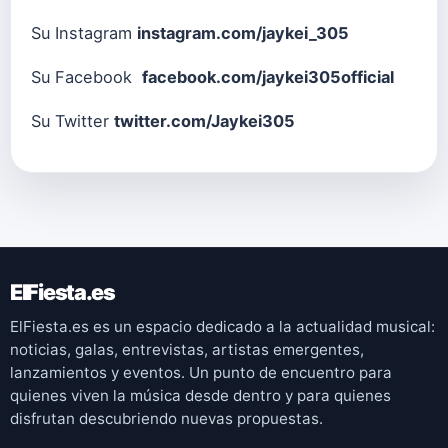
Su Instagram
instagram.com/jaykei_305
Su Facebook
facebook.com/jaykei305official
Su Twitter
twitter.com/Jaykei305
ElFiesta.es
ElFiesta.es es un espacio dedicado a la actualidad musical:
noticias, galas, entrevistas, artistas emergentes,
lanzamientos y eventos. Un punto de encuentro para
quienes viven la música desde dentro y para quienes
disfrutan descubriendo nuevas propuestas.