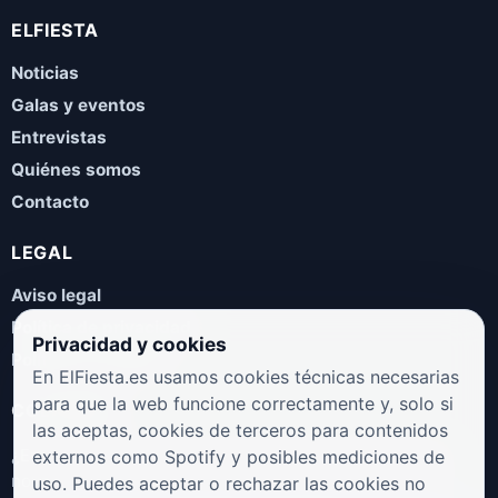
ELFIESTA
Noticias
Galas y eventos
Entrevistas
Quiénes somos
Contacto
LEGAL
Aviso legal
Política de privacidad
Privacidad y cookies
Política de cookies
En ElFiesta.es usamos cookies técnicas necesarias
para que la web funcione correctamente y, solo si
COLABORA
las aceptas, cookies de terceros para contenidos
¿Eres artista, manager, sello o promotor? Envíanos tus
externos como Spotify y posibles mediciones de
novedades, galas, entrevistas o propuestas musicales.
uso. Puedes aceptar o rechazar las cookies no