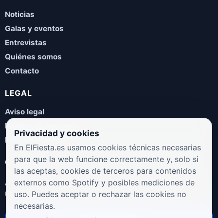
Noticias
Galas y eventos
Entrevistas
Quiénes somos
Contacto
LEGAL
Aviso legal
Política de privacidad
Privacidad y cookies
Política de cookies
En ElFiesta.es usamos cookies técnicas necesarias
para que la web funcione correctamente y, solo si
COLABORA
las aceptas, cookies de terceros para contenidos
¿Eres artista, manager, sello o promotor? Envíanos tus
externos como Spotify y posibles mediciones de
novedades, galas, entrevistas o propuestas musicales.
uso. Puedes aceptar o rechazar las cookies no
necesarias.
Enviar propuesta