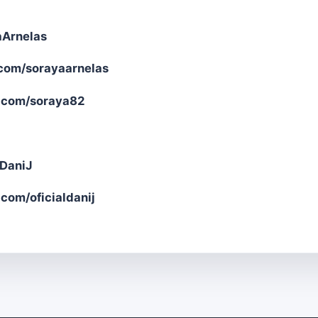
aArnelas
com/sorayaarnelas
.com/soraya82
lDaniJ
com/oficialdanij