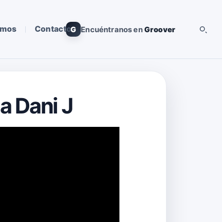
omos
Contacto
G
Encuéntranos en
Groover
a Dani J